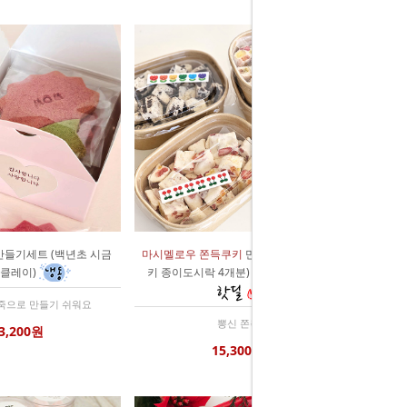
만들기세트 (백년초 시금
마시멜로우 쫀득쿠키
만들기세트 (2종쿠
키클레이)
키 종이도시락 4개분)
죽으로 만들기 쉬워요
뽕신 쫀득
3,200원
15,300원