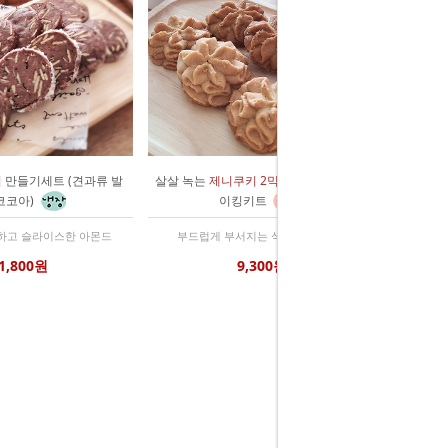
키
만들기세트 (견과류 발
살살 녹는
제니쿠키 2믹스
만들기세트 베
코코아)
이킹키트
하고 슬라이스한 아몬드
부드럽게 부서지는 식감/ 두가지 맛
1,800원
9,300원