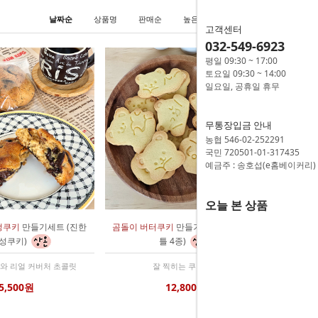
날짜순
상품명
판매순
높은가격
낮은가격
고객센터
032-549-6923
평일 09:30 ~ 17:00
토요일 09:30 ~ 14:00
일요일, 공휴일 휴무
무통장입금 안내
농협 546-02-252291
국민 720501-01-317435
예금주 : 송호섭(e홈베이커리)
오늘 본 상품
뱅쿠키
만들기세트 (진한
곰돌이 버터쿠키
만들기세트 (푸쉬 쿠키
성쿠키)
틀 4종)
와 리얼 커버처 초콜릿
잘 찍히는 쿠키커터
5,500원
12,800원