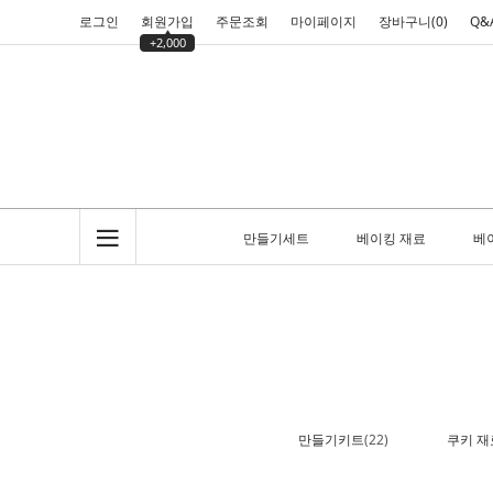
로그인
회원가입
주문조회
마이페이지
장바구니(
0
)
Q&
+2,000
만들기세트
베이킹 재료
베
만들기키트
(22)
쿠키 재