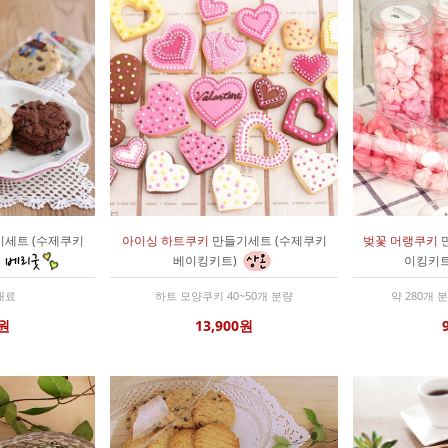
세트 (수제쿠키
아이싱 하트쿠키
만들기세트 (수제쿠키
벚꽃 머랭쿠키
베이킹키트)
이킹키트
재료
하트 모양쿠키 40~50개 분량
약 280개 
0원
13,900원