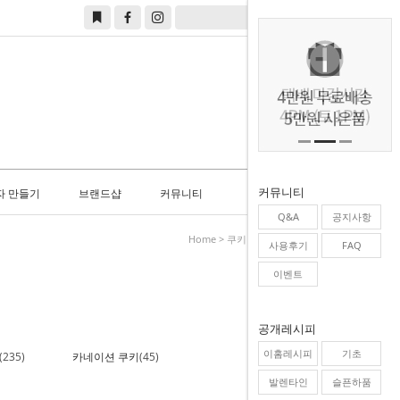
0
커뮤니티
자 만들기
브랜드샵
커뮤니티
Q&A
공지사항
Home
>
쿠키만들기
>
만들기키트
사용후기
FAQ
이벤트
공개레시피
이홈레시피
기초
(235)
카네이션 쿠키
(45)
발렌타인
슬픈하품