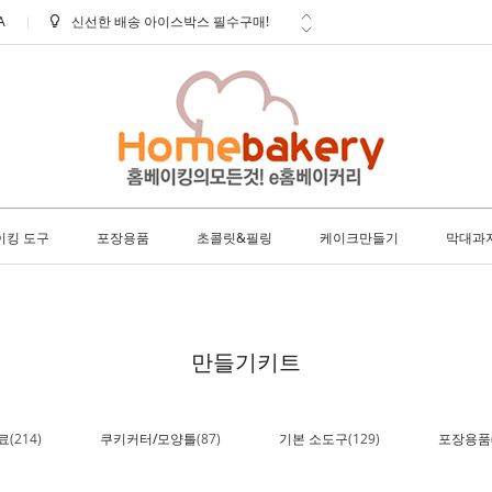
A
신선한 배송 아이스박스 필수구매!
학교 ㆍ 공공기관 후불 주문 안내
방문 수령 안내
배송 안내 (토요일에도 택배출고 및
배...
사은품 안내
이킹 도구
포장용품
초콜릿&필링
케이크만들기
막대과
만들기키트
료
(214)
쿠키커터/모양틀
(87)
기본 소도구
(129)
포장용품