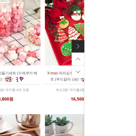
만들기세트 (수제쿠키 베
X-mas 아이싱쿠키
크리스마스 만들기세
)
트 (푸드칼라 2종)
분량/ 쿠키통 4개 포함
색소2종/ 쿠키틀4종/ 로얄아이싱
9,800원
16,500원