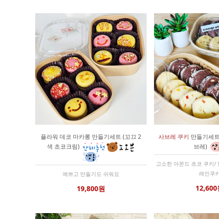
플라워 데코 마카롱 만들기세트 (꼬끄 2
사브레 쿠키
만들기세트 
색 초코크림)
브레)
고소한 아몬드 초코 쿠키/
레인쿠
예쁘고 만들기도 쉬워요
12,60
19,800원