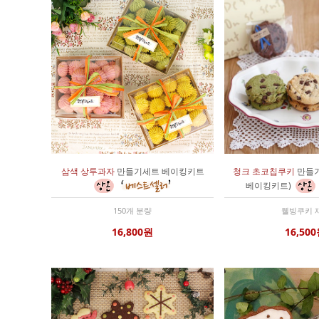
삼색 상투과자
만들기세트 베이킹키트
청크 초코칩쿠키
만들기
베이킹키트)
150개 분량
웰빙쿠키 
16,800원
16,50