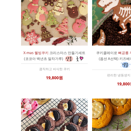
X-mas 웰빙쿠키
크리스마스 만들기세트
쿠키클레이로
뼈공룡 
(코코아 백년초 말차가루)
(옵션 A선택) 키즈
큼직하고 바삭한 쿠키
편리한 냉동생지
19,800원
19,80