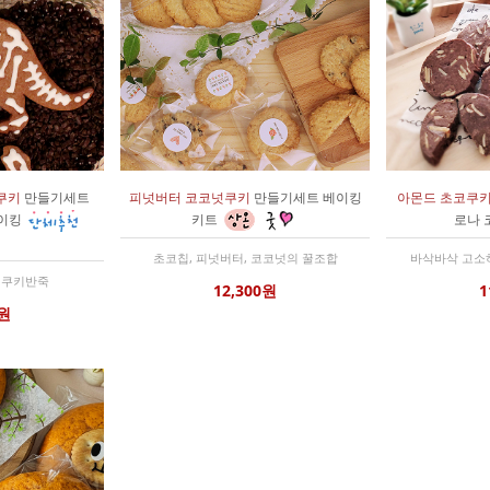
쿠키
만들기세트
피넛버터 코코넛쿠키
만들기세트 베이킹
아몬드 초코쿠
베이킹
키트
로나 
초코칩, 피넛버터, 코코넛의 꿀조합
바삭바삭 고소
 쿠키반죽
12,300원
1
0원