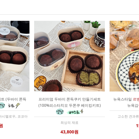
트 (두바이 쫀득
프리미엄 두바이 쫀득쿠키 만들기세트
뉴욕스타일
르
(100%피스타치오 두쫀쿠 베이킹키트)
뉴욕감
마시멜로우, 코코아
고소한 견과류
최상의 재료
0원
1
43,800원