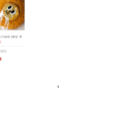
기세트 (뽀또 쿠
 짭짤한
원
1