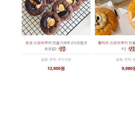
초코 스모어쿠키
만들기세트 (다크청크
황치즈 스모어쿠키
만들
초코칩)
키)
달콤, 쫀득, 부드러운
달콤, 쫀득,
12,900원
9,980