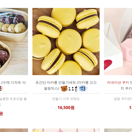
(수제 디저트 샤
초간단 마카롱 만들기세트 (마카롱 꼬끄
카네이션 쿠키
필링믹스)
치 쿠
 달콤한 트로피칼 플
만들기 너무 쉬워요
냉동 쿠키반
키
16,500원
1
0원