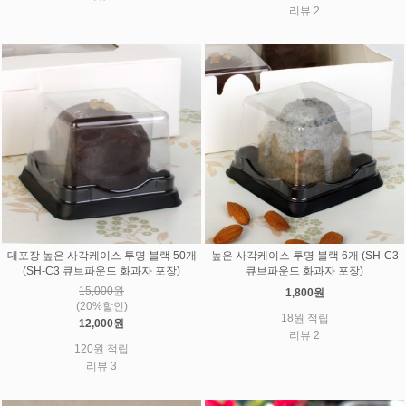
리뷰 2
대포장 높은 사각케이스 투명 블랙 50개
높은 사각케이스 투명 블랙 6개 (SH-C3
(SH-C3 큐브파운드 화과자 포장)
큐브파운드 화과자 포장)
15,000원
1,800원
(20%할인)
18원 적립
12,000원
리뷰 2
120원 적립
리뷰 3