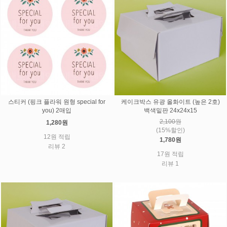
스티커 (핑크 플라워 원형 special for
케이크박스 유광 올화이트 (높은 2호)
you) 2매입
백색밑판 24x24x15
2,100원
1,280원
(15%할인)
12원 적립
1,780원
리뷰 2
17원 적립
리뷰 1