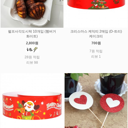
펄프사각도시락 10개입 (햄버거
크리스마스 케익띠 2매입 (D-트리)
화이트)
케이크띠
2,800원
700원
7원 적립
리뷰 1
28원 적립
리뷰 98