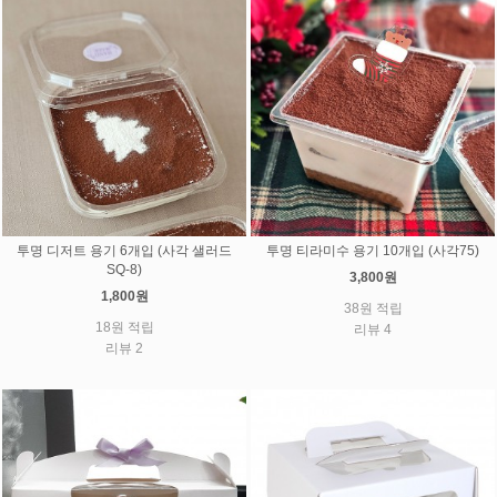
투명 디저트 용기 6개입 (사각 샐러드
투명 티라미수 용기 10개입 (사각75)
SQ-8)
3,800원
1,800원
38원 적립
18원 적립
리뷰 4
리뷰 2