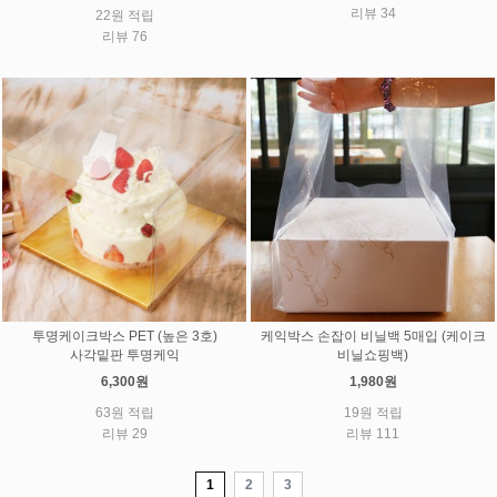
리뷰 34
22원 적립
리뷰 76
투명케이크박스 PET (높은 3호)
케익박스 손잡이 비닐백 5매입 (케이크
사각밑판 투명케익
비닐쇼핑백)
6,300원
1,980원
63원 적립
19원 적립
리뷰 29
리뷰 111
1
2
3