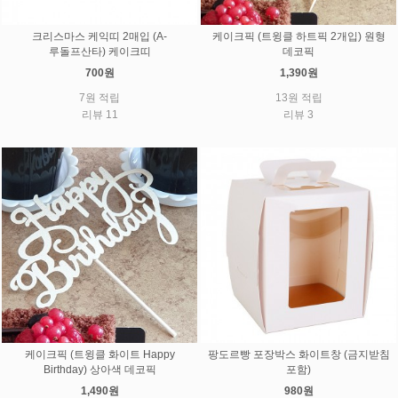
크리스마스 케익띠 2매입 (A-
케이크픽 (트윙클 하트픽 2개입) 원형
루돌프산타) 케이크띠
데코픽
700원
1,390원
7원 적립
13원 적립
리뷰 11
리뷰 3
케이크픽 (트윙클 화이트 Happy
팡도르빵 포장박스 화이트창 (금지받침
Birthday) 상아색 데코픽
포함)
1,490원
980원