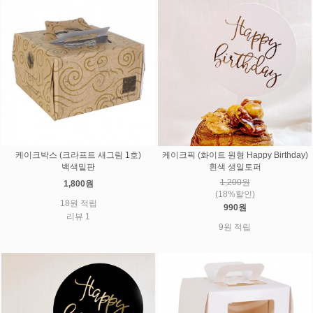
케이크박스 (크라프트 새그림 1호)
케이크픽 (화이트 원형 Happy Birthday)
백색밑판
흰색 생일토퍼
1,200원
1,800원
(18%할인)
18원 적립
990원
리뷰 1
9원 적립