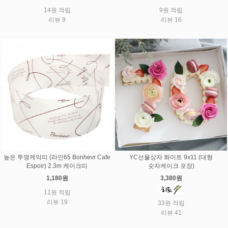
14원 적립
9원 적립
리뷰 9
리뷰 16
높은 투명케익띠 (라인65 Bonhevr Cafe
YC선물상자 화이트 9x11 (대형
Espoir) 2.3m 케이크띠
숫자케이크 포장)
1,180원
3,380원
11원 적립
리뷰 19
33원 적립
리뷰 41