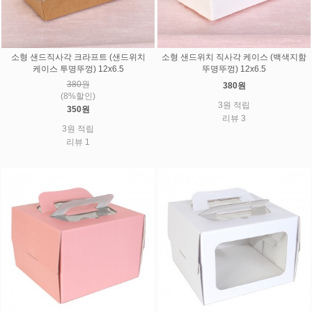
소형 샌드직사각 크라프트 (샌드위치
소형 샌드위치 직사각 케이스 (백색지함
케이스 투명뚜껑) 12x6.5
뚜명뚜껑) 12x6.5
380원
380원
(8%할인)
3원 적립
350원
리뷰 3
3원 적립
리뷰 1