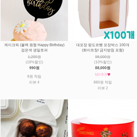
케이크픽 (블랙 원형 Happy Birthday)
대포장 팡도르빵 포장박스 100개
검은색 생일토퍼
(화이트창/ 금지받침 포함)
1,200원
98,000원
(18%할인)
(10%할인)
990원
88,000원
9원 적립
리뷰 4
880원 적립
리뷰 2