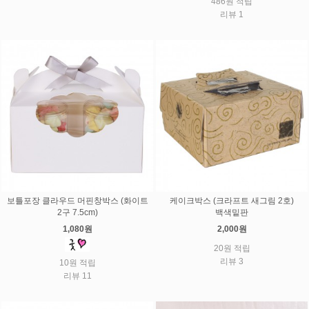
486원 적립
리뷰 1
보틀포장 클라우드 머핀창박스 (화이트
케이크박스 (크라프트 새그림 2호)
2구 7.5cm)
백색밑판
1,080원
2,000원
20원 적립
리뷰 3
10원 적립
리뷰 11