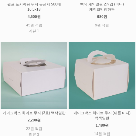
펄프 도시락용 무지 유산지 500매
백색 케익밑판 2개입 (미니)
16.5x18
케이크받침하판
4,500원
980원
45원 적립
9원 적립
리뷰 1
케이크박스 화이트 무지 (3호) 백색밑판
케이크박스 화이트 무지 (쉬폰 미니)
백색밑판
2,200원
1,480원
22원 적립
14원 적립
리뷰 3