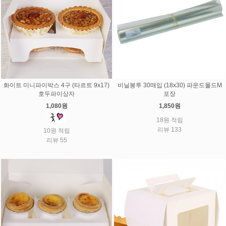
화이트 미니파이박스 4구 (타르트 9x17)
비닐봉투 30매입 (18x30) 파운드몰드M
호두파이상자
포장
1,080원
1,850원
18원 적립
리뷰 133
10원 적립
리뷰 55