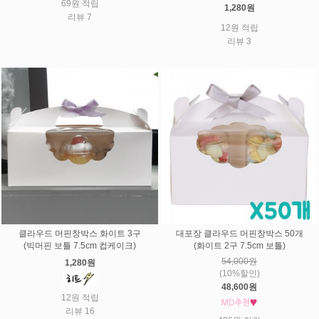
69원 적립
1,280원
리뷰 7
12원 적립
리뷰 3
클라우드 머핀창박스 화이트 3구
대포장 클라우드 머핀창박스 50개
(빅머핀 보틀 7.5cm 컵케이크)
(화이트 2구 7.5cm 보틀)
54,000원
1,280원
(10%할인)
48,600원
12원 적립
리뷰 16