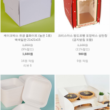
케이크박스 유광 올화이트 (높은 1호)
크리스마스 팡도르빵 포장박스 성탄창
백색밑판 21x21x15
(금지받침 포함)
1,850원
1,100원
(9%할인)
(11%할인)
1,680원
980원
16원 적립
9원 적립
리뷰 6