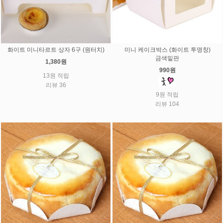
화이트 미니타르트 상자 6구 (원터치)
미니 케이크박스 (화이트 투명창)
금색밑판
1,380원
990원
13원 적립
리뷰 36
9원 적립
리뷰 104