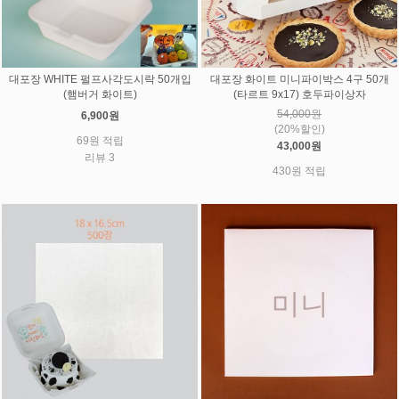
대포장 WHITE 펄프사각도시락 50개입
대포장 화이트 미니파이박스 4구 50개
(햄버거 화이트)
(타르트 9x17) 호두파이상자
54,000원
6,900원
(20%할인)
69원 적립
43,000원
리뷰 3
430원 적립