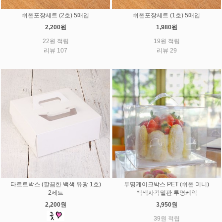
쉬폰포장세트 (2호) 5매입
쉬폰포장세트 (1호) 5매입
2,200원
1,980원
22원 적립
19원 적립
리뷰 107
리뷰 29
타르트박스 (깔끔한 백색 유광 1호)
투명케이크박스 PET (쉬폰 미니)
2세트
백색사각밑판 투명케익
2,200원
3,950원
39원 적립