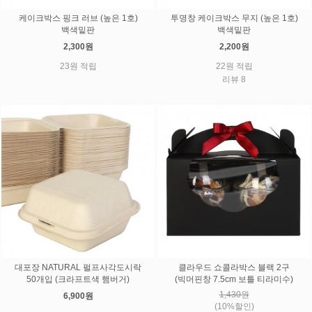
케이크박스 핑크 러브 (높은 1호)
투명창 케이크박스 무지 (높은 1호)
백색밑판
백색밑판
2,300원
2,200원
23원 적립
22원 적립
리뷰 8
대포장 NATURAL 펄프사각도시락
클라우드 쇼콜라박스 블랙 2구
50개입 (크라프트색 햄버거)
(빅머핀창 7.5cm 보틀 티라미수)
1,430원
6,900원
(10%할인)