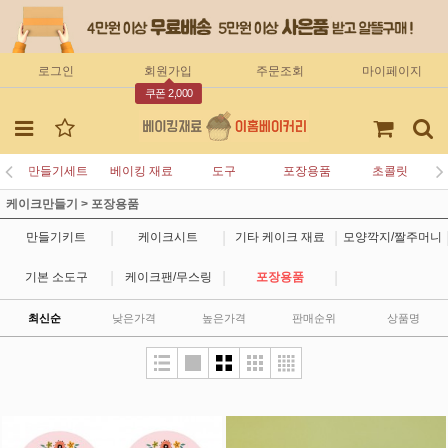
로그인
회원가입
주문조회
마이페이지
쿠폰 2,000
만들기세트
베이킹 재료
도구
포장용품
초콜릿
케이크만들기
>
포장용품
|
|
|
만들기키트
케이크시트
기타 케이크 재료
모양깍지/짤주머니
|
|
|
기본 소도구
케이크팬/무스링
포장용품
최신순
낮은가격
높은가격
판매순위
상품명