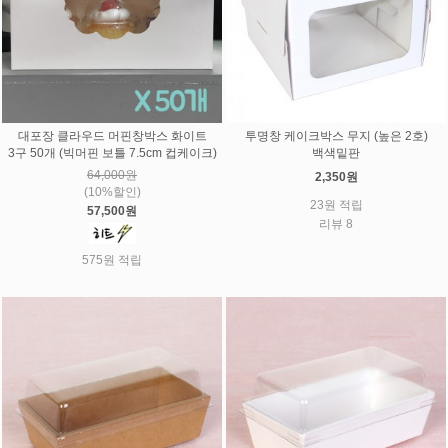
대포장 클라우드 머핀창박스 화이트
투명창 케이크박스 무지 (높은 2호)
3구 50개 (빅머핀 보틀 7.5cm 컵케이크)
백색밑판
64,000원
2,350원
(10%할인)
23원 적립
57,500원
리뷰 8
575원 적립