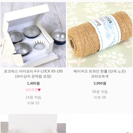
로크박스 아이보리 4구 LOCK 65-185
베이커즈 트와인 한롤 (단색 노끈)
(파이상자 은박컵 포장)
크라프트색
1,480원
3,990원
39원 적립
14원 적립
리뷰 38
리뷰 22