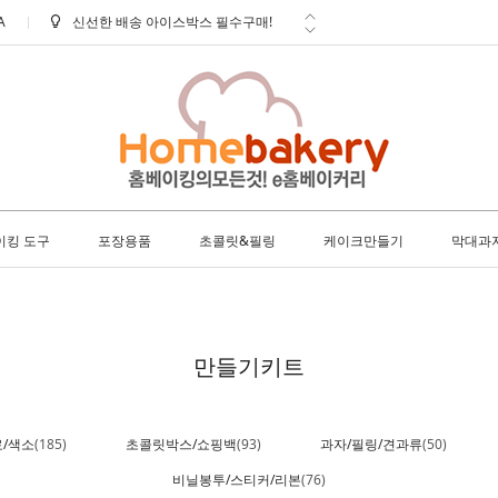
A
학교 ㆍ 공공기관 후불 주문 안내
방문 수령 안내
배송 안내 (토요일에도 택배출고 및
배...
사은품 안내
이킹 도구
포장용품
초콜릿&필링
케이크만들기
막대과
만들기키트
/색소
(185)
초콜릿박스/쇼핑백
(93)
과자/필링/견과류
(50)
비닐봉투/스티커/리본
(76)