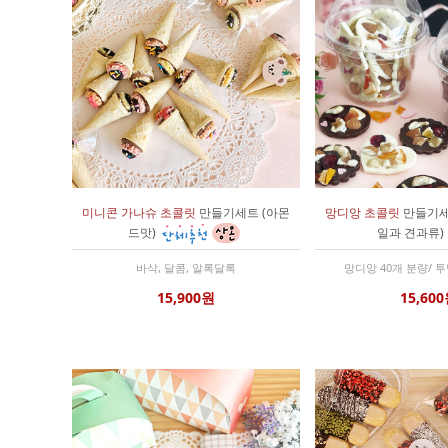
미니콘 가나슈 초콜릿
만들기세트 (아몬
망디앙 초콜릿
만들기세
드맛)
일과 견과류)
바삭, 달콤, 알록달록
망디앙 40개 분량/ 
15,900원
15,60