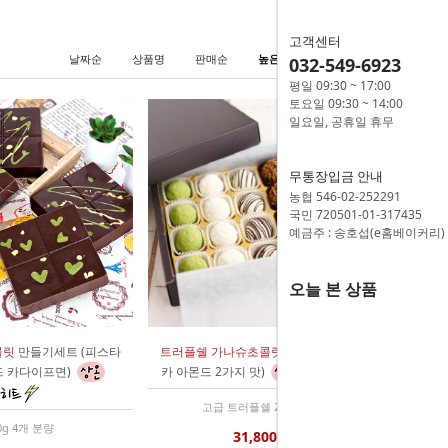
고객센터
날짜순
상품명
판매순
높은가격
낮은가격
032-549-6923
평일 09:30 ~ 17:00
토요일 09:30 ~ 14:00
일요일, 공휴일 휴무
무통장입금 안내
농협 546-02-252291
국민 720501-01-317435
예금주 : 송호섭(e홈베이커리)
오늘 본 상품
콜릿
만들기세트 (피스타
트러플쉘 가나슈초콜릿
만들기세트 (모
드 카다이프면)
카 아몬드 2가지 맛)
고급 트러플쉘 28개 분량
0g 4개 분량
31,800원