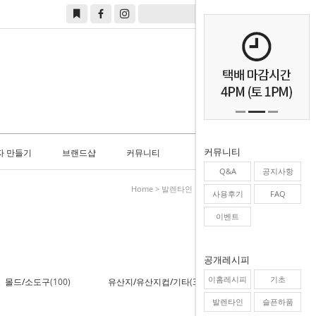
0
커뮤니티
자 만들기
브랜드샵
커뮤니티
Q&A
공지사항
Home
>
발렌타인 만들기
>
만들기키트
사용후기
FAQ
이벤트
공개레시피
이홈레시피
기초
몰드/소도구
(100)
유산지/유산지컵/기타
(35)
발렌타인
슬픈하품