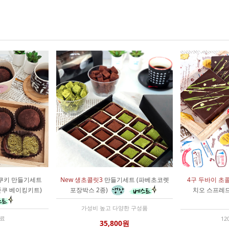
쿠키 만들기세트
New 생초콜릿3
만들기세트 (파베초코렛
4구 두바이 초
쫀쿠 베이킹키트)
포장박스 2종)
치오 스프레
가성비 높고 다양한 구성품
재료
12
35,800원