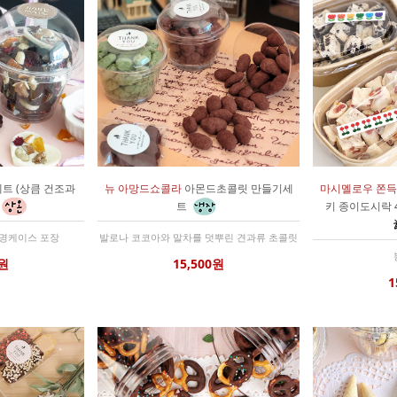
트 (상큼 건조과
뉴 아망드쇼콜라
아몬드초콜릿 만들기세
마시멜로우 쫀
트
키 종이도시락 
투명케이스 포장
발로나 코코아와 말차를 덧뿌린 견과류 초콜릿
0원
15,500원
1