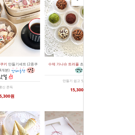
득쿠키
만들기세트 (2종쿠
수제 가나슈 트러플
초콜릿 만들기세트
4개분)
만들기 쉽고 맛은 최고
뽕신 쫀득
15,300원
5,300원