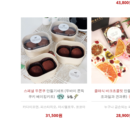
43,80
스페셜 두쫀쿠
만들기세트 (두바이 쫀득
클래식 바크초콜릿
만들
쿠키 베이킹키트)
조과일과 견과류)
카다이프면, 피스타치오, 마시멜로우, 코코아
누구나 금손되는 
31,500원
28,90