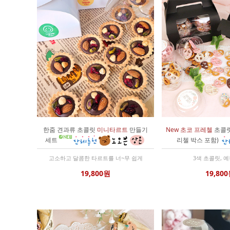
한줌 견과류 초콜릿
미니타르트
만들기
New 초코 프레첼
초콜릿
세트
리첼 박스 포함)
고소하고 달콤한 타르트를 너~무 쉽게
3색 초콜릿, 
19,800원
19,80