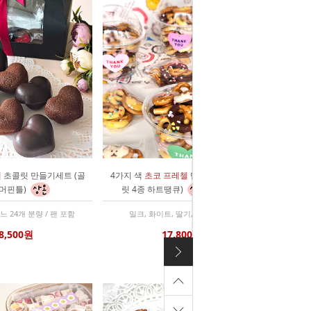
렌
초콜릿 만들기세트 (골
4가지 색
초코 프레첼
만들기세트 (초콜
머핀틀)
릿 4종 하트땡큐)
 24개 분량 / 팬 포함
밀크, 화이트, 딸기, 망고 초콜릿
8,500원
17,800원