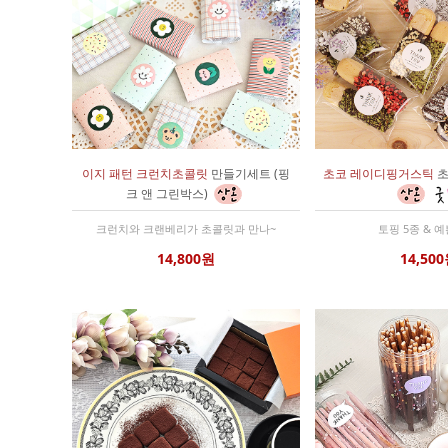
이지 패턴 크런치초콜릿
만들기세트 (핑
초코 레이디핑거스틱
초
크 앤 그린박스)
크런치와 크랜베리가 초콜릿과 만나~
토핑 5종 & 
14,800원
14,50