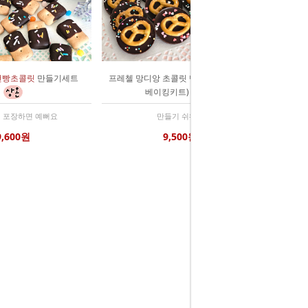
건빵초콜릿
만들기세트
프레첼 망디앙 초콜릿 만들기세트 (이지
베이킹키트)
에 포장하면 예뻐요
만들기 쉬워요
9,600원
9,500원