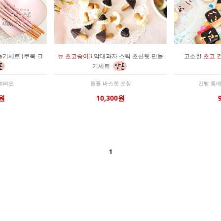
기세트 (쿠북 크
뉴 초코송이3
막대과자 스틱 초콜릿 만들
고소한
초코 
기세트
예뻐요
핸들 바스켓 포장
건빵 통
0원
10,300원
1