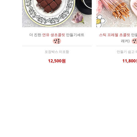
더 진한
연유 생초콜릿
만들기세트
스틱 프레첼 초콜릿
만들
래커)
포장박스 미포함
만들기 쉽고 
12,500원
11,80