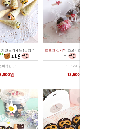
릿 만들기세트 (돔형 케
초콜릿 컵케익
초코머핀케이크 만들기세
트
콤바삭한 맛
10~12개 분량
3,900원
13,500원