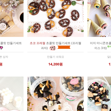
콜릿 만들기세트
초코 프레첼
초콜릿 만들기세트 (프리첼
이지 미니콘초콜
과자)
이스 3개)
예쁜 상자
만들기 쉬워요
달
0원
14,200원
1