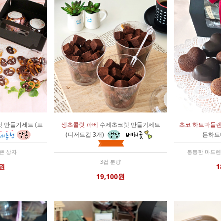
 만들기세트 (프
생초콜릿 파베
수제초코렛 만들기세트
초코 하트마들
(디저트컵 3개)
든하트
예쁜 상자
통통한 마드렌느
3컵 분량
0원
1
19,100원