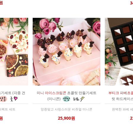
0원
3
기세트 (각종 건
미니 아이스크림콘
초콜릿 만들기세트
부티크 파베초
(미니콘)
릿 하드케이스
퍼펙트 세트
앙증맞고 사랑스러운 비쥬얼 미니콘
완벽한 파베 
0원
25,900원
2