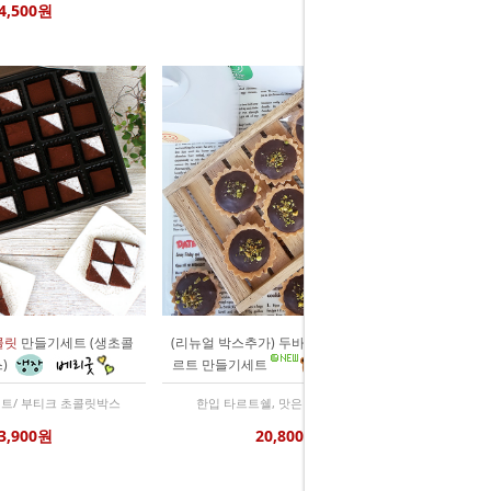
4,500원
콜릿
만들기세트 (생초콜
(리뉴얼 박스추가) 두바이 초콜릿 미니타
)
르트 만들기세트
세트/ 부티크 초콜릿박스
한입 타르트쉘, 맛은 두바이초콜릿
3,900원
20,800원