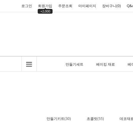
로그인
회원가입
주문조회
마이페이지
장바구니(
0
)
Q&
+2,000
만들기세트
베이킹 재료
베
만들기키트
(30)
초콜릿
(55)
데코재료