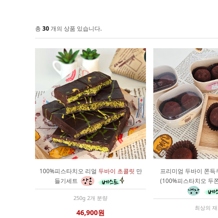
총
30
개의 상품 있습니다.
100%피스타치오 리얼
두바이 초콜릿
만
프리미엄 두바이 쫀득
들기세트
(100%피스타치오 두
250g 2개 분량
최상의 
46,900원