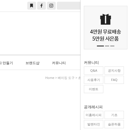
0
커뮤니티
자 만들기
브랜드샵
커뮤니티
Q&A
공지사항
Home
>
베이킹 도구
>
초콜릿틀/양갱틀/몰드
사용후기
FAQ
이벤트
공개레시피
이홈레시피
기초
발렌타인
슬픈하품