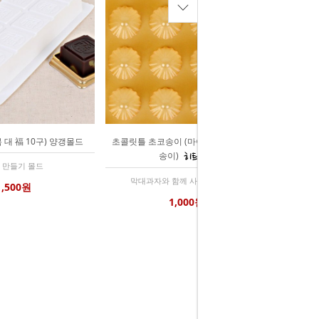
 대 福 10구) 양갱몰드
초콜릿틀 초코송이 (마이비몰드-05 버섯
송이)
 만들기 몰드
막대과자와 함께 사용해 보세요~
1,500원
1,000원