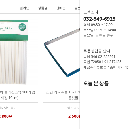
날짜순
상품명
판매순
높은가격
낮은가격
고객센터
032-549-6923
평일 09:30 ~ 17:00
토요일 09:30 ~ 14:00
일요일, 공휴일 휴무
무통장입금 안내
농협 546-02-252291
국민 720501-01-317435
예금주 : 송호섭(e홈베이커리)
오늘 본 상품
치 롤리팝스틱 100개입
스텐 가나슈틀 15x15x1.5 (사각 파베초
재질 10cm)
콜릿몰드)
대사탕만들기
생초콜릿 틀
2,800원
2,500원