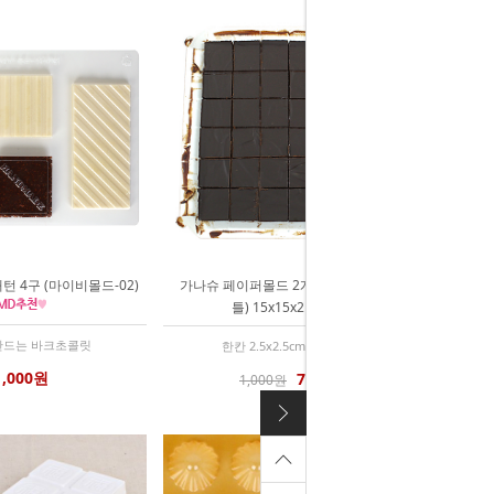
턴 4구 (마이비몰드-02)
가나슈 페이퍼몰드 2개입 (B형 가나슈
틀) 15x15x2
만드는 바크초콜릿
한칸 2.5x2.5cm 코팅종이
1,000원
750원
1,000원