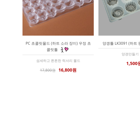
PC 초콜릿몰드 (하트 소라 장미) 우정 초
양갱틀 LK3091 (하트
콜릿틀
양갱만들기
섬세하고 튼튼한 럭셔리 몰드
1,500
16,800원
17,800원