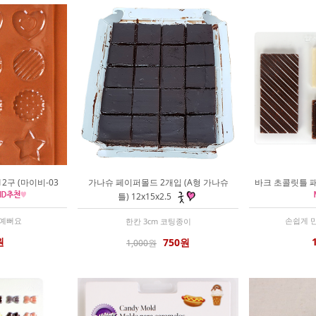
2구 (마이비-03
가나슈 페이퍼몰드 2개입 (A형 가나슈
바크 초콜릿틀 패
틀) 12x15x2.5
 예뻐요
손쉽게 
한칸 3cm 코팅종이
원
750원
1,000원