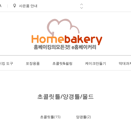
A
사은품 안내
신선한 배송 아이스박스 필수구매!
학교 ㆍ 공공기관 후불 주문 안내
방문 수령 안내
8월 택배 배송 안내
이킹 도구
포장용품
초콜릿&필링
케이크만들기
막대과
초콜릿틀/양갱틀/몰드
초콜릿틀
(15)
양갱틀
(2)