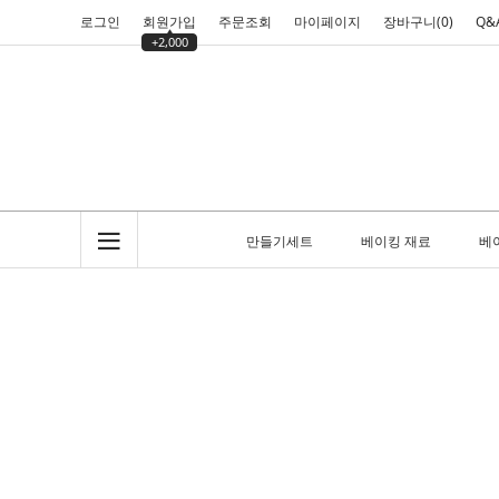
로그인
회원가입
주문조회
마이페이지
장바구니(
0
)
Q&
+2,000
만들기세트
베이킹 재료
베