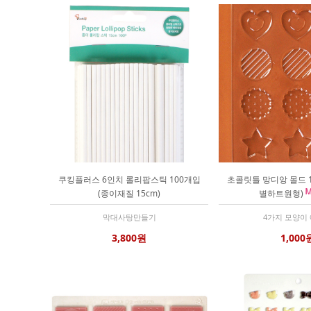
쿠킹플러스 6인치 롤리팝스틱 100개입
초콜릿틀 망디앙 몰드 1
(종이재질 15cm)
별하트원형)
막대사탕만들기
4가지 모양이
3,800원
1,000