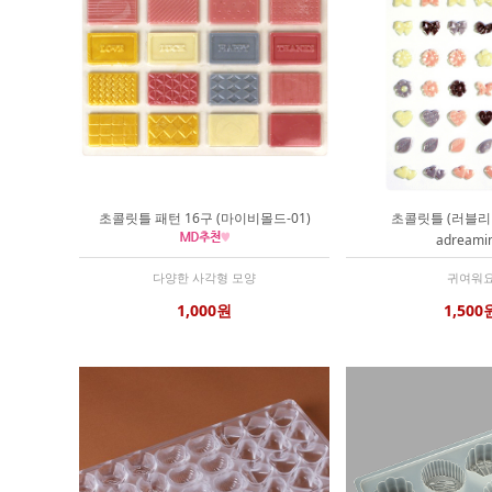
초콜릿틀 패턴 16구 (마이비몰드-01)
초콜릿틀 (러블리 
adreami
다양한 사각형 모양
귀여워
1,000원
1,500