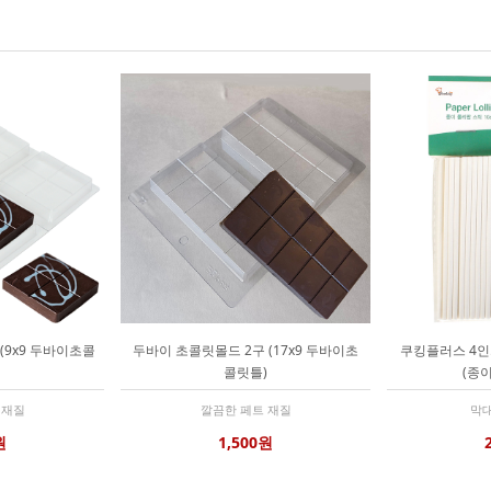
(9x9 두바이초콜
두바이 초콜릿몰드 2구 (17x9 두바이초
쿠킹플러스 4인
콜릿틀)
(종이
 재질
깔끔한 페트 재질
막
원
1,500원