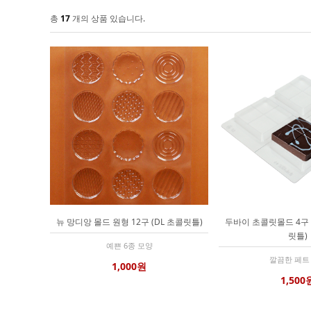
총
17
개의 상품 있습니다.
뉴 망디앙 몰드 원형 12구 (DL 초콜릿틀)
두바이 초콜릿몰드 4구 
릿틀)
예쁜 6종 모양
깔끔한 페트
1,000원
1,500