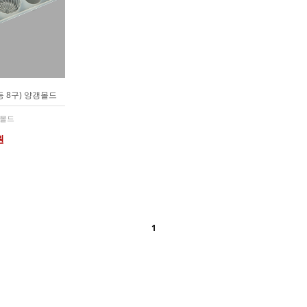
 등 8구) 양갱몰드
 몰드
원
1