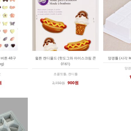
버튼 48구
윌튼 캔디몰드 (핫도그와 아이스크림 콘
양갱틀 (사각 복
ng)
0161)
양갱
요
초콜릿틀, 캔디틀
원
900원
2,150원