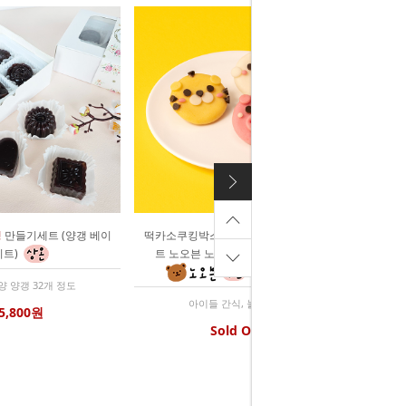
갱
만들기세트 (양갱 베이
떡카소쿠킹박스 (달송카롱) 떡만들기키
키트)
트 노오븐 노찜기 유통기한 9월1일
양 양갱 32개 정도
아이들 간식, 놀이키트
5,800원
Sold Out