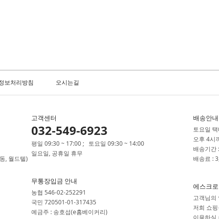
정보처리방침
오시는길
고객센터
배송안내
032-549-6923
토요일 택배
오후 4시
평일 09:30 ~ 17:00 ; 토요일 09:30 ~ 14:00
배송기간 :
일요일, 공휴일 휴무
동, 월드텔)
배송료 : 
무통장입금 안내
에스크로
농협 546-02-252291
고객님의 
국민 720501-01-317435
저희 쇼핑
예금주 : 송호섭(e홈베이커리)
이용하실 