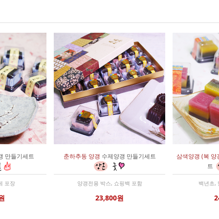
갱 만들기세트
춘하추동 양갱
수제양갱 만들기세트
삼색양갱 (복 양
트
게 포장
양갱전용 박스, 쇼핑백 포함
백년초,
0원
23,800원
2