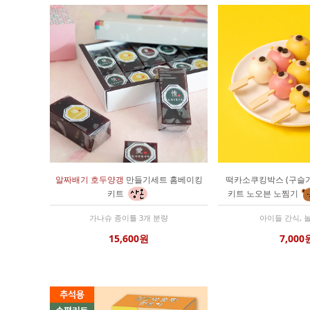
알짜배기 호두양갱
만들기세트 홈베이킹
떡카소쿠킹박스 (구슬
키트
키트 노오븐 노찜기
가나슈 종이틀 3개 분량
아이들 간식, 
15,600원
7,000