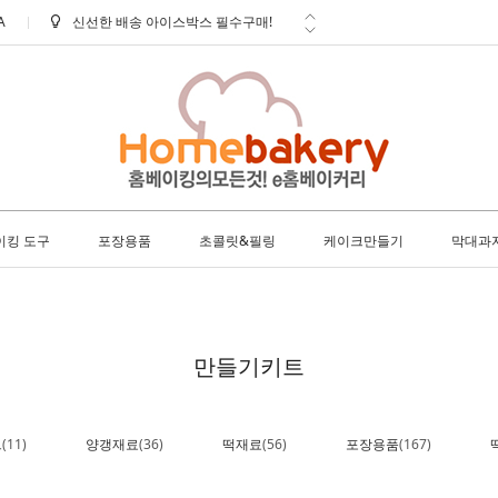
A
신선한 배송 아이스박스 필수구매!
학교 ㆍ 공공기관 후불 주문 안내
방문 수령 안내
배송 안내 (토요일에도 택배출고 및
배...
사은품 안내
이킹 도구
포장용품
초콜릿&필링
케이크만들기
막대과
만들기키트
트
(11)
양갱재료
(36)
떡재료
(56)
포장용품
(167)