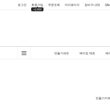
로그인
회원가입
주문조회
마이페이지
장바구니(
0
)
Q&
+2,000
만들기세트
베이킹 재료
베
만들기키