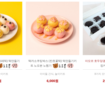
가래떡) 떡만들기
떡카소쿠킹박스 (칸쵸꽃떡) 떡만들기키
아모르 호두양
트 노오븐 노찜기
킹
놀이키트
아이들 간식, 놀이키트
8가지 모
원
6,000원
2