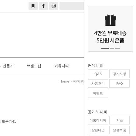
0
커뮤니티
자 만들기
브랜드샵
커뮤니티
Q&A
공지사항
Home
>
떡/양갱만들기
>
만들기키트
사용후기
FAQ
이벤트
공개레시피
이홈레시피
기초
떡도구
(145)
발렌타인
슬픈하품