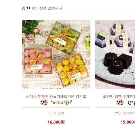
총
11
개의 상품 있습니다.
삼색 상투과자
만들기세트 베이킹키트
초간단 양갱
수제양
150개 분량
2박스에 예쁘
16,800원
15,80