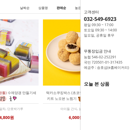
날짜순
상품명
판매순
높은가격
낮은가격
고객센터
032-549-6923
평일 09:30 ~ 17:00
토요일 09:30 ~ 14:00
일요일, 공휴일 휴무
무통장입금 안내
농협 546-02-252291
국민 720501-01-317435
예금주 : 송호섭(e홈베이커리)
오늘 본 상품
갱틀)
수제양갱 만들기세
떡카소쿠킹박스 (초코인절미) 떡만들기
키트 노오븐 노찜기
 말차, 단호박가루
아이들 간식, 놀이키트
4,800원
6,000원