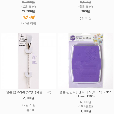
25,900원
2,150원
(12%할인)
(58%할인)
22,700원
900원
9원 적립
227원 적립
윌튼 팁브러쉬 (모양깍지솔 1123)
윌튼 펀던트컷앤프레스 (보라색 Button
Flower 1306)
2,900원
6,000원
29원 적립
(50%할인)
리뷰 50
3,000원