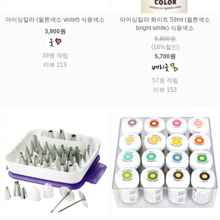
아이싱칼라 (윌튼색소 violet) 식용색소
아이싱칼라 화이트 59ml (윌튼색소
bright white) 식용색소
3,900원
6,800원
(16%할인)
39원 적립
5,700원
리뷰 213
57원 적립
리뷰 153