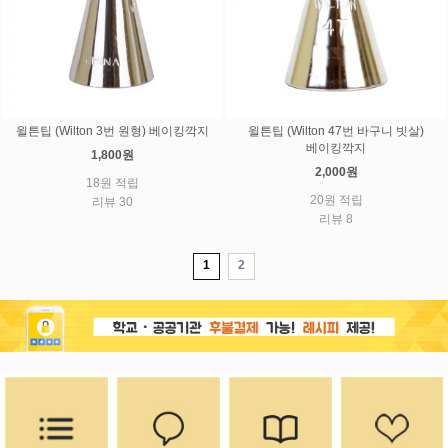
윌튼팁 (Wilton 3번 원형) 베이킹깍지
윌튼팁 (Wilton 47번 바구니 빗살)
베이킹깍지
1,800원
2,000원
18원 적립
20원 적립
리뷰 30
리뷰 8
1
2