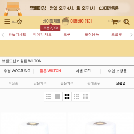
로그인
회원가입
주문조회
마이페이지
쿠폰 2,000
만들기세트
베이킹 재료
도구
포장용품
초콜릿
브랜드샵
>
윌튼 WILTON
|
|
|
우정 WOOJUNG
윌튼 WILTON
이셀 ICEL
수입 포장물
최신순
낮은가격
높은가격
판매순위
상품명