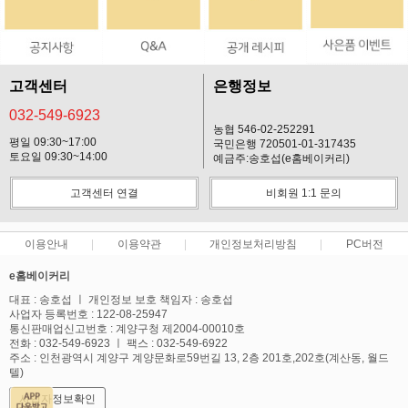
고객센터
은행정보
032-549-6923
농협 546-02-252291
평일 09:30~17:00
국민은행 720501-01-317435
토요일 09:30~14:00
예금주:송호섭(e홈베이커리)
고객센터 연결
비회원 1:1 문의
이용안내
이용약관
개인정보처리방침
PC버전
e홈베이커리
대표 : 송호섭 ㅣ 개인정보 보호 책임자 : 송호섭
사업자 등록번호 : 122-08-25947
통신판매업신고번호 : 계양구청 제2004-00010호
전화 : 032-549-6923 ㅣ 팩스 : 032-549-6922
주소 : 인천광역시 계양구 계양문화로59번길 13, 2층 201호,202호(계산동, 월드
텔)
사업자정보확인