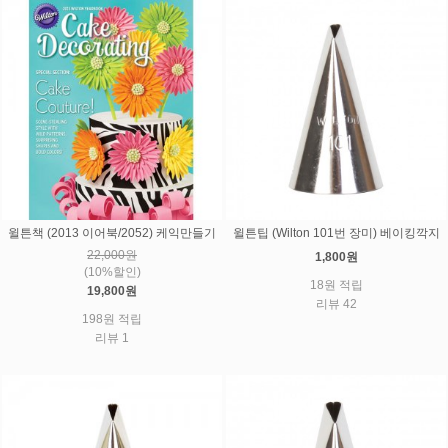
윌튼책 (2013 이어북/2052) 케익만들기
윌튼팁 (Wilton 101번 장미) 베이킹깍지
22,000원
1,800원
(10%할인)
18원 적립
19,800원
리뷰 42
198원 적립
리뷰 1