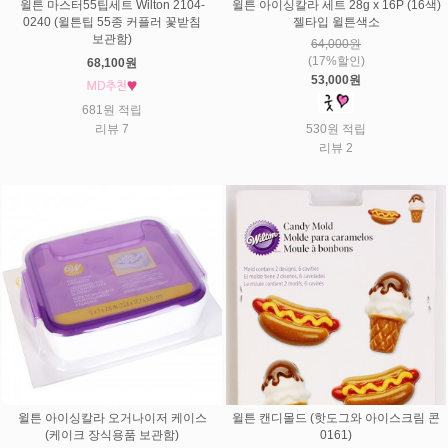
윌튼 아이싱칼라 세트 28g x 16P (16색)
윌튼 마스터55팁세트 Wilton 2104-
젤타입 윌튼색소
0240 (윌튼팁 55종 커플러 꽃받침
보관함)
64,000원
(17%할인)
68,100원
53,000원
681원 적립
530원 적립
리뷰 7
리뷰 2
윌튼 아이싱칼라 오거나이저 케이스
윌튼 캔디몰드 (핫도그와 아이스크림 콘
(케이크 장식용품 보관함)
0161)