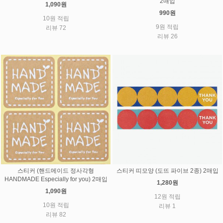
2매입
1,090원
990원
10원 적립
9원 적립
리뷰 72
리뷰 26
스티커 (핸드메이드 정사각형
스티커 띠모양 (도뜨 파이브 2종) 2매입
HANDMADE Especially for you) 2매입
1,280원
1,090원
12원 적립
10원 적립
리뷰 1
리뷰 82