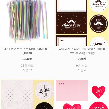
레인보우 트위스트 타이 200개 정도
막대과자 스티커 (투데이이즈 choco
(10cm)
love 초코3종) 2매입
1,830원
990원
18원 적립
9원 적립
리뷰 34
리뷰 4