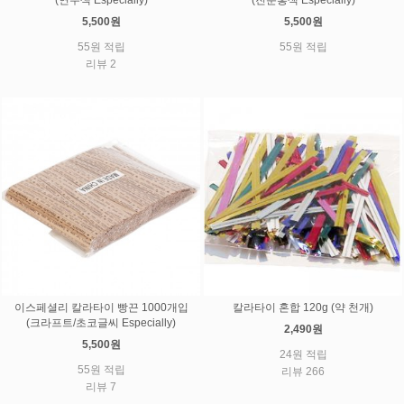
5,500원
5,500원
55원 적립
55원 적립
리뷰 2
이스페셜리 칼라타이 빵끈 1000개입
칼라타이 혼합 120g (약 천개)
(크라프트/초코글씨 Especially)
2,490원
5,500원
24원 적립
55원 적립
리뷰 266
리뷰 7