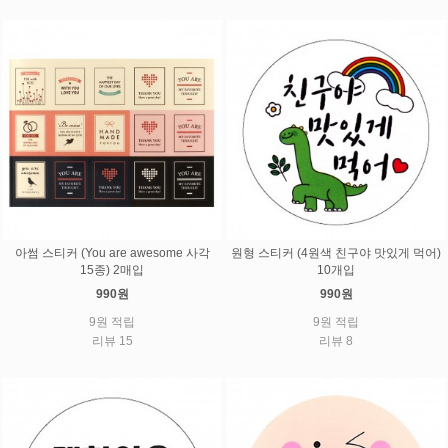
아썸 스티커 (You are awesome 사각
원형 스티커 (4원색 친구야 맛있게 먹어)
15종) 2매입
10개입
990원
990원
9원 적립
9원 적립
리뷰 15
리뷰 8