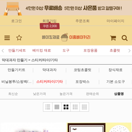
로그인
회원가입
주문조회
마이페이지
쿠폰 2,000
만들기세트
베이킹 재료
도구
포장용품
초콜릿
막대과자 만들기
>
스티커/타이/기타
|
|
|
만들기키트
막대과자
코팅초콜릿
장식재료
|
|
|
비닐봉투/쇼핑백/유산지
스티커/타이/기타
포장박스
기본 소도구
최신순
낮은가격
높은가격
판매순위
상품명