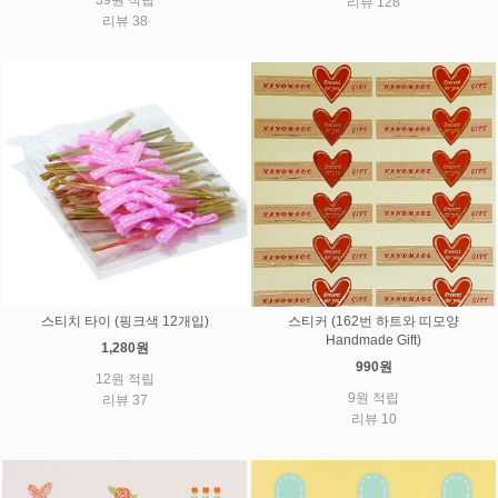
리뷰 128
리뷰 38
스티치 타이 (핑크색 12개입)
스티커 (162번 하트와 띠모양
Handmade Gift)
1,280원
990원
12원 적립
9원 적립
리뷰 37
리뷰 10