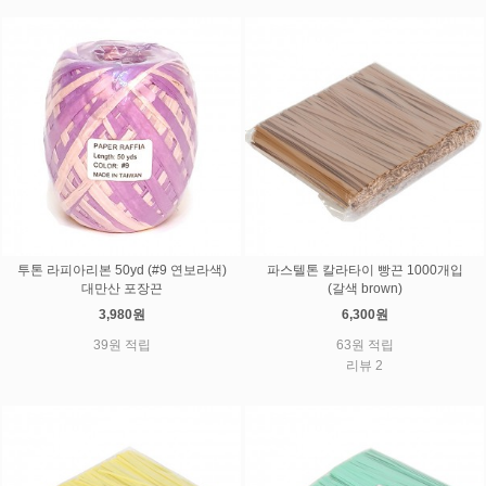
투톤 라피아리본 50yd (#9 연보라색)
파스텔톤 칼라타이 빵끈 1000개입
대만산 포장끈
(갈색 brown)
3,980원
6,300원
39원 적립
63원 적립
리뷰 2