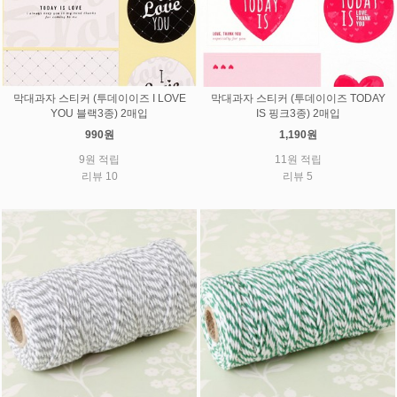
막대과자 스티커 (투데이이즈 I LOVE
막대과자 스티커 (투데이이즈 TODAY
YOU 블랙3종) 2매입
IS 핑크3종) 2매입
990원
1,190원
9원 적립
11원 적립
리뷰 10
리뷰 5