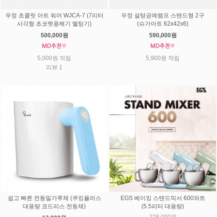
우정 초콜릿 아트 워머 WJCA-7 (7리터
우정 설탕공예램프 스탠드형 2구
사각형 초코렛용해기 멜팅기)
(슈가아트 62x42x6)
500,000원
590,000원
5,000원 적립
5,900원 적립
리뷰 1
쉽고 빠른 전동밀가루체 (쿠킹플러스
EGS 베이킹 스탠드믹서 600와트
대용량 코드리스 전동채)
(5.5리터 대용량)
228,000원