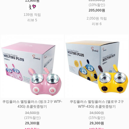
13,900원
(10%할인)
205,000원
139원 적립
2,050원 적립
리뷰 5
리뷰 6
쿠킹플러스 멜팅플러스 (핑크 2구 WTF-
쿠킹플러스 멜팅플러스 (옐로우 2구
43G) 초콜릿중탕기
WTF-43G) 초콜릿중탕기
34,500원
34,500원
(15%할인)
(15%할인)
29,300원
29,300원