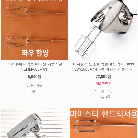
EGS 뉴애니믹스300 (신)거품기날
디지털 속도조절 럭셀 핸드믹서 Luxel
(EHM-001PW)
LW-2003A /마카롱 머랭쿠키 최강자
5,600원
72,900원
56원 적립
리뷰 11
729원 적립
리뷰 45