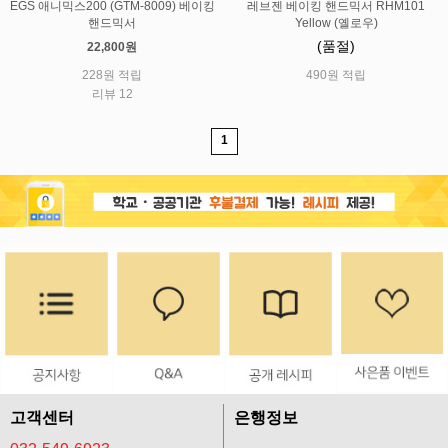
EGS 애니믹스200 (GTM-8009) 베이킹
레브젠 베이킹 핸드믹서 RHM101
핸드믹서
Yellow (옐로우)
(품절)
22,800원
228원 적립
490원 적립
리뷰 12
1
고객센터
은행정보