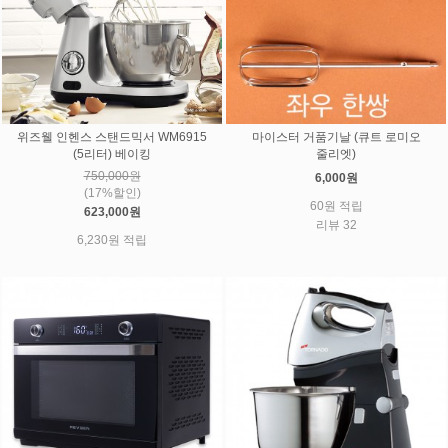
위즈웰 인헨스 스탠드믹서 WM6915
마이스터 거품기날 (큐트 로미오
(5리터) 베이킹
줄리엣)
750,000원
6,000원
(17%할인)
60원 적립
623,000원
리뷰 32
6,230원 적립