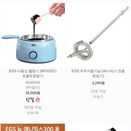
EGS 다용도 멜팅기 (MT-0201)
EGS 우유거품기날 (애니믹스 전용
초콜릿중탕기
휘핑기)
39,800원
2,200원
(8%할인)
22원 적립
36,500원
리뷰 2
365원 적립
리뷰 46