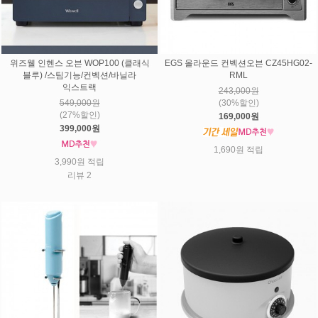
위즈웰 인헨스 오븐 WOP100 (클래식
EGS 올라운드 컨벡션오븐 CZ45HG02-
블루) /스팀기능/컨벡션/바닐라
RML
익스트랙
243,000원
549,000원
(30%할인)
(27%할인)
169,000원
399,000원
1,690원 적립
3,990원 적립
리뷰 2