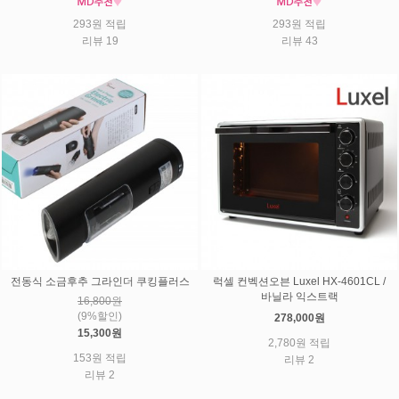
293원 적립
293원 적립
리뷰 19
리뷰 43
전동식 소금후추 그라인더 쿠킹플러스
럭셀 컨벡션오븐 Luxel HX-4601CL /
바닐라 익스트랙
16,800원
(9%할인)
278,000원
15,300원
2,780원 적립
153원 적립
리뷰 2
리뷰 2