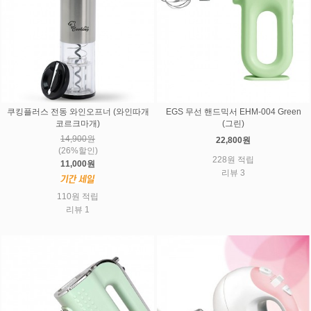
쿠킹플러스 전동 와인오프너 (와인따개
EGS 무선 핸드믹서 EHM-004 Green
코르크마개)
(그린)
14,900원
22,800원
(26%할인)
228원 적립
11,000원
리뷰 3
110원 적립
리뷰 1