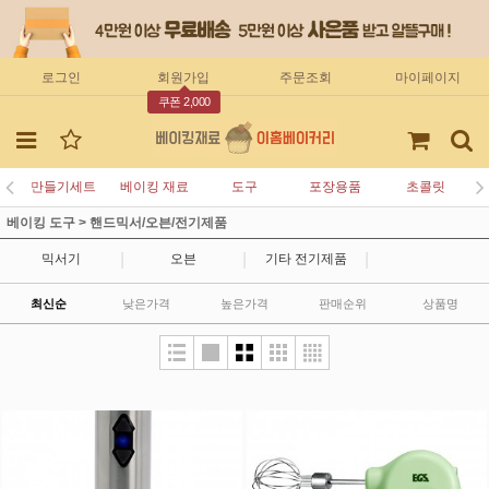
로그인
회원가입
주문조회
마이페이지
쿠폰 2,000
만들기세트
베이킹 재료
도구
포장용품
초콜릿
베이킹 도구
>
핸드믹서/오븐/전기제품
|
|
|
믹서기
오븐
기타 전기제품
최신순
낮은가격
높은가격
판매순위
상품명