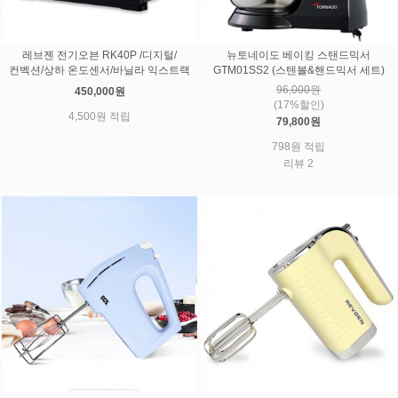
레브젠 전기오븐 RK40P /디지털/
뉴토네이도 베이킹 스탠드믹서
컨벡션/상하 온도센서/바닐라 익스트랙
GTM01SS2 (스텐볼&핸드믹서 세트)
96,000원
450,000원
(17%할인)
4,500원 적립
79,800원
798원 적립
리뷰 2