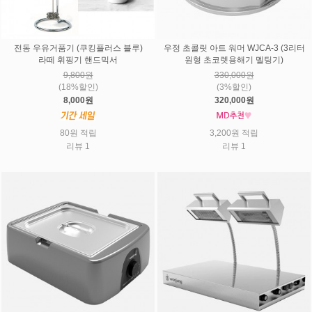
전동 우유거품기 (쿠킹플러스 블루)
우정 초콜릿 아트 워머 WJCA-3 (3리터
라떼 휘핑기 핸드믹서
원형 초코렛용해기 멜팅기)
9,800원
330,000원
(18%할인)
(3%할인)
8,000원
320,000원
80원 적립
3,200원 적립
리뷰 1
리뷰 1