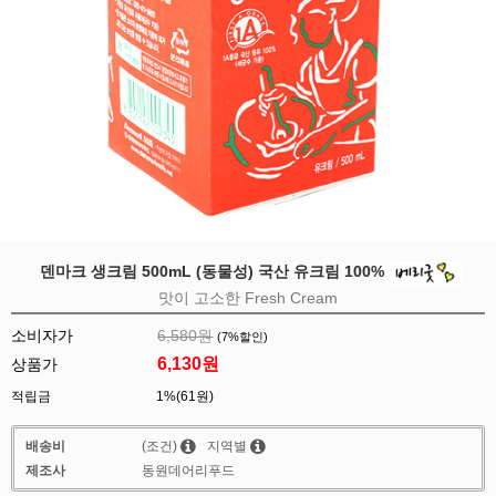
덴마크 생크림 500mL (동물성) 국산 유크림 100%
맛이 고소한 Fresh Cream
소비자가
6,580원
(
7
%할인)
6,130
원
상품가
적립금
1%(61원)
배송비
(조건)
지역별
제조사
동원데어리푸드