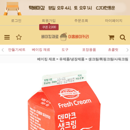
로그인
회원가입
주문조회
마이페이지
쿠폰 2,000
만들기세트
베이킹 재료
도구
포장용품
초콜릿
베이킹 재료
>
유제품/냉장제품
>
생크림/휘핑크림/사워크림