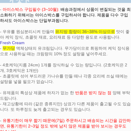
-
아이스박스 구입필수 (3~10월):
배송과정에서 상품이 변질되는 것을 최
소화하기 위해서는 아이스박스를 구입하셔야 합니다. 제품을 다수 구입
하셔도 아이스박스는 단일부과됩니다.
- 우유를 원심분리시켜 만들며
유지방 함량이 36~38% 이상으로
맛이 좋
아 케익 장식, 초콜릿 재료, 요리재료 등 다양한 용도로 사용됩니다.
Fresh Cream
-
무가당
액체상태의 유크림입니다. 무가당이므로 휘핑하여 케익 장식용
으로 사용하실 때는 크림량의 10% 정도 설탕을 넣어주세요.
- 4호케익(지름 24cm) 1개를 장식하실 수 있는 량입니다. (2호케익은 2
개, 3호케익은 1개반)
- 초콜릿에 섞어 부드러운 가나슈를 만들 때나 각종 요리에 쓰실 때에는
설탕을 넣을 필요가 없습니다.
- 유제품의 특성상 제품에 하자가 없는 한
반품은 받지 않는 점
양해 부탁
드립니다.
- 재고상황에 따라 (같은 종류지만) 상표가 다른 제품이 출고될 수도 있습
니다. 또 하루정도 늦게 출고되는 경우도 있습니다.
-
유통기한이 매우 짧기 때문에(7일) 주문하시고 배송되는 시간을 감안하
면, 유통기한이 2~3일 정도 밖에 남지 않은 제품을 받아 보시는 경우도