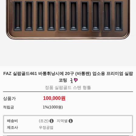
FAZ 실팝골드461 바통휘낭시에 20구 (바통팬) 업소용 프리미엄 실팝
코팅
정품 실팝골드 스텐 형틀
100,000원
상품가
적립금
1%(1000원)
배송비
(조건)
지역별
제조사
우정공업