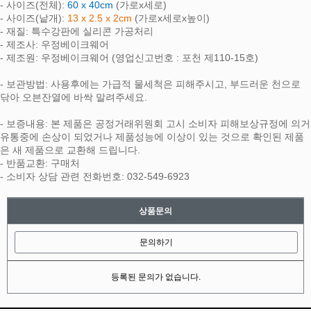
- 사이즈(전체):
60 x 40cm
(가로x세로)
- 사이즈(낱개):
13 x 2.5 x 2cm
(가로x세로x높이)
- 재질: 특수강판에 실리콘 가공처리
- 제조사: 우정베이크웨어
- 제조원: 우정베이크웨어 (영업신고번호 : 포천 제110-15호)
- 보관방법: 사용후에는 가급적 물세척은 피해주시고, 부드러운 천으로
닦아 오븐잔열에 바싹 말려주세요.
- 보증내용: 본 제품은 공정거래위원회 고시 소비자 피해보상규정에 의거
유통중에 손상이 되었거나 제품성능에 이상이 있는 것으로 확인된 제품
은 새 제품으로 교환해 드립니다.
- 반품교환: 구매처
- 소비자 상담 관련 전화번호: 032-549-6923
상품문의
문의하기
등록된 문의가 없습니다.