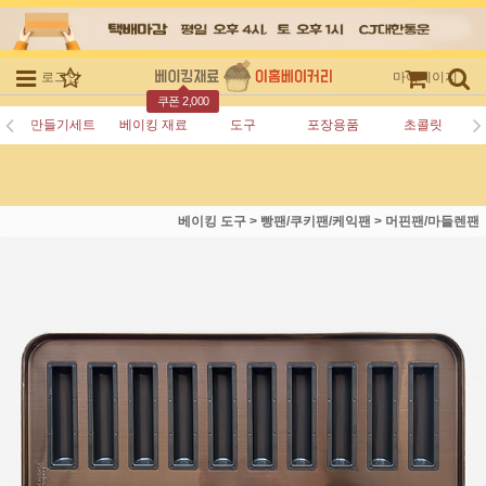
로그인
회원가입
주문조회
마이페이지
쿠폰 2,000
만들기세트
베이킹 재료
도구
포장용품
초콜릿
베이킹 도구
>
빵팬/쿠키팬/케익팬
>
머핀팬/마들렌팬