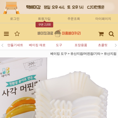
로그인
회원가입
주문조회
마이페이지
쿠폰 2,000
만들기세트
베이킹 재료
도구
포장용품
초콜릿
베이킹 도구
>
유산지컵/머핀컵/기타
>
유산지컵