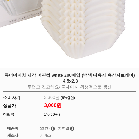
퓨어네이처 사각 머핀컵 white 200매입 (백색 내유지 유산지트레이)
4.5x2.3
두껍고 견고해요/ 국내에서 위생적으로 생산
소비자가
3,300원
(
9
%할인)
3,000
원
상품가
적립금
1%(30원)
배송비
(조건)
지역별
제조사
레버스