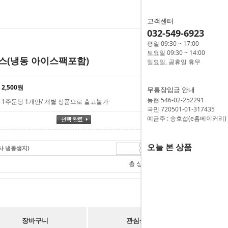
고객센터
032-549-6923
평일 09:30 ~ 17:00
토요일 09:30 ~ 14:00
스(냉동 아이스팩포함)
일요일, 공휴일 휴무
2,500원
무통장입금 안내
농협 546-02-252291
1주문당 1개만/ 개별 상품으로 출고불가
국민 720501-01-317435
예금주 : 송호섭(e홈베이커리)
오늘 본 상품
양사 냉동생지)
16,800
원
총 상품 금액
16,800
원
장바구니
관심상품