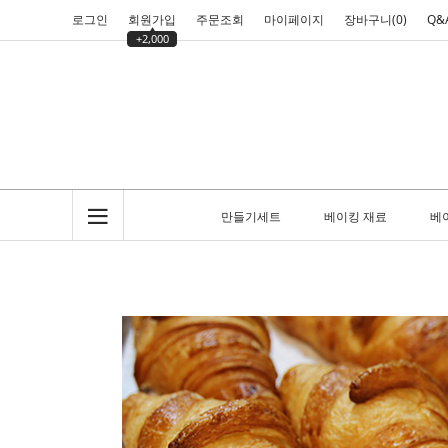
로그인
회원가입
주문조회
마이페이지
장바구니(
0
)
Q&
+2,000
만들기세트
베이킹 재료
베