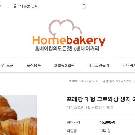
A
신선한 배송 아이스박스 필수구매!
학교 ㆍ 공공기관 후불 주문 안내
방문 수령 안내
8월 택배 배송 안내
이킹 도구
포장용품
초콜릿&필링
케이크만들기
막대과
Home
>
베이킹 재료
>
냉동생지/케익시트/
프레팡 대형 크로와상 생지 60
페이스트리 빵, 샌드위치 재료
판매가격
16,800
원
적립금
168 원