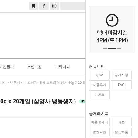
0
커뮤니티
자 만들기
브랜드샵
커뮤니티
Q&A
공지사항
또띠아
>
냉동생지
> 프레팡 대형 크로와상 생지 60g X 20개입 (삼양사 냉동생지)
사용후기
FAQ
이벤트
g x 20개입 (삼양사 냉동생지)
공개레시피
이홈레시피
기초
발렌타인
슬픈하품