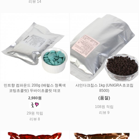
리뷰 14
민트향 컴파운드 200g (배럴스 청록색
샤인다크칩스 1kg (UNIGRA 초코칩
코팅초콜릿) 두바이초콜릿 데코
8500)
(품절)
2,980원
108원 적립
리뷰 9
29원 적립
리뷰 8