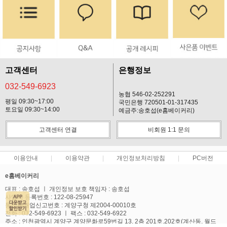
고객센터
은행정보
032-549-6923
농협 546-02-252291
평일 09:30~17:00
국민은행 720501-01-317435
토요일 09:30~14:00
예금주:송호섭(e홈베이커리)
고객센터 연결
비회원 1:1 문의
이용안내
이용약관
개인정보처리방침
PC버전
e홈베이커리
대표 : 송호섭 ㅣ 개인정보 보호 책임자 : 송호섭
사업자 등록번호 : 122-08-25947
통신판매업신고번호 : 계양구청 제2004-00010호
전화 : 032-549-6923 ㅣ 팩스 : 032-549-6922
주소 : 인천광역시 계양구 계양문화로59번길 13, 2층 201호,202호(계산동, 월드