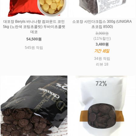
대포장 Beryls 바나나향 컴파운드 코인
소포장 샤인다크칩스 300g (UNIGRA
5kg (노란색 코팅초콜릿) 두바이초콜렛
초코칩 8500)
데코
3,900원
(11%할인)
54,500원
3,480원
545원 적립
34원 적립
리뷰 18