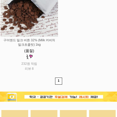
구어맨드 밀크 버튼 32% (Milk 커버처
밀크초콜릿) 1kg
(품절)
232원 적립
리뷰 8
1