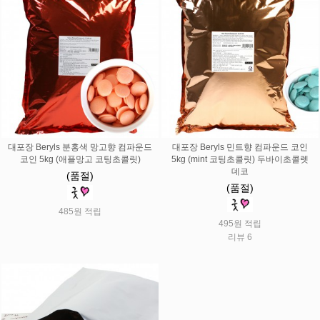
대포장 Beryls 분홍색 망고향 컴파운드
대포장 Beryls 민트향 컴파운드 코인
코인 5kg (애플망고 코팅초콜릿)
5kg (mint 코팅초콜릿) 두바이초콜렛
데코
(품절)
(품절)
485원 적립
495원 적립
리뷰 6