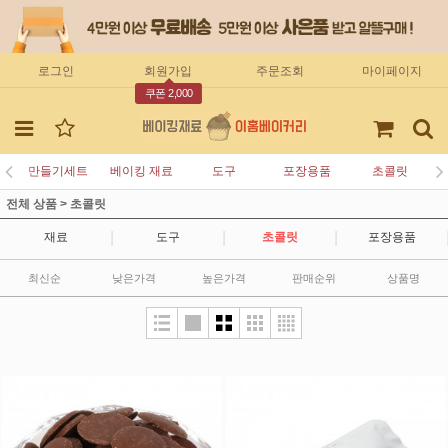
로그인
회원가입
주문조회
마이페이지
쿠폰 2,000
만들기세트
베이킹 재료
도구
포장용품
초콜릿
전체 상품
>
초콜릿
|
|
|
재료
도구
초콜릿
포장용품
최신순
낮은가격
높은가격
판매순위
상품명