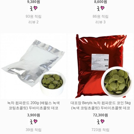
9,380원
8,600원
93원 적립
86원 적립
리뷰 2
리뷰 3
녹차 컴파운드 200g (배럴스 녹색
대포장 Beryls 녹차 컴파운드 코인 5kg
코팅초콜릿) 두바이초콜릿 데코
(녹색 코팅초콜릿) 두바이초콜렛 데코
3,900원
72,300원
39원 적립
723원 적립