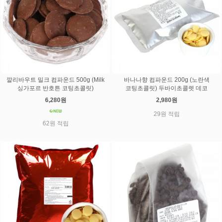
깔리바우트 밀크 컴파운드 500g (Milk
바나나향 컴파운드 200g (노란색
싱가포르 반호튼 코팅초콜릿)
코팅초콜릿) 두바이초콜렛 데코
6,280원
2,980원
29원 적립
62원 적립