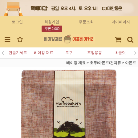
로그인
회원가입
주문조회
마이페이지
쿠폰 2,000
만들기세트
베이킹 재료
도구
포장용품
초콜릿
베이킹 재료
>
호두/아몬드/견과류
>
아몬드