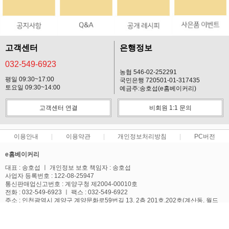
고객센터
은행정보
032-549-6923
농협 546-02-252291
평일 09:30~17:00
국민은행 720501-01-317435
토요일 09:30~14:00
예금주:송호섭(e홈베이커리)
고객센터 연결
비회원 1:1 문의
이용안내
이용약관
개인정보처리방침
PC버전
e홈베이커리
대표 : 송호섭 ㅣ 개인정보 보호 책임자 : 송호섭
사업자 등록번호 : 122-08-25947
통신판매업신고번호 : 계양구청 제2004-00010호
전화 : 032-549-6923 ㅣ 팩스 : 032-549-6922
주소 : 인천광역시 계양구 계양문화로59번길 13, 2층 201호,202호(계산동, 월드
텔)
사업자정보확인