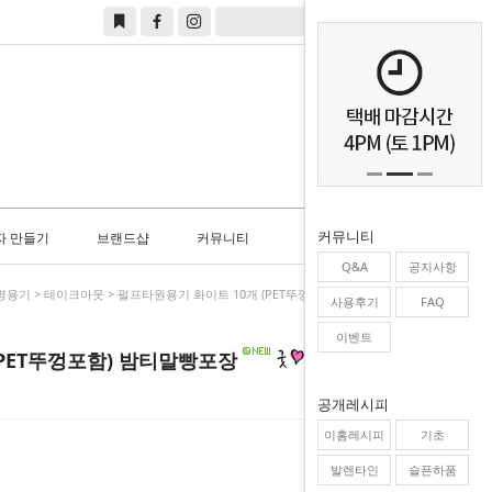
0
커뮤니티
자 만들기
브랜드샵
커뮤니티
Q&A
공지사항
명용기
>
테이크아웃
> 펄프타원용기 화이트 10개 (PET뚜껑포함) 밤티말빵포장
사용후기
FAQ
이벤트
(PET뚜껑포함) 밤티말빵포장
공개레시피
이홈레시피
기초
발렌타인
슬픈하품