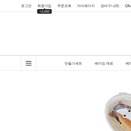
로그인
회원가입
주문조회
마이페이지
장바구니(
0
)
Q&
+2,000
만들기세트
베이킹 재료
베