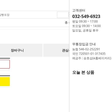
고객센터
티말빵포장
032-549-6923
3,950
원
평일 09:30 ~ 17:00
총 상품 금액
3,950
원
토요일 09:30 ~ 14:00
일요일, 공휴일 휴무
무통장입금 안내
농협 546-02-252291
장바구니
관심상품
국민 720501-01-317435
예금주 : 송호섭(e홈베이커리)
오늘 본 상품