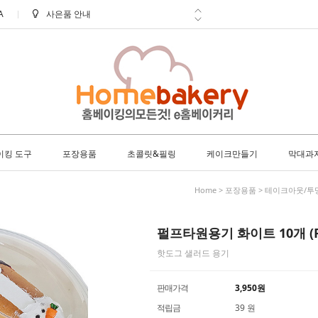
A
신선한 배송 아이스박스 필수구매!
학교 ㆍ 공공기관 후불 주문 안내
방문 수령 안내
8월 택배 배송 안내
이킹 도구
포장용품
초콜릿&필링
케이크만들기
막대과
Home
>
포장용품
>
테이크아웃/투
펄프타원용기 화이트 10개 
핫도그 샐러드 용기
판매가격
3,950
원
적립금
39 원