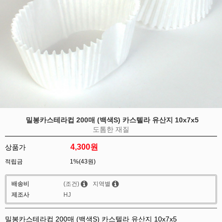
밀봉카스테라컵 200매 (백색S) 카스텔라 유산지 10x7x5
도톰한 재질
4,300
원
상품가
적립금
1%(43원)
배송비
(조건)
지역별
제조사
HJ
밀봉카스테라컵 200매 (백색S) 카스텔라 유산지 10x7x5