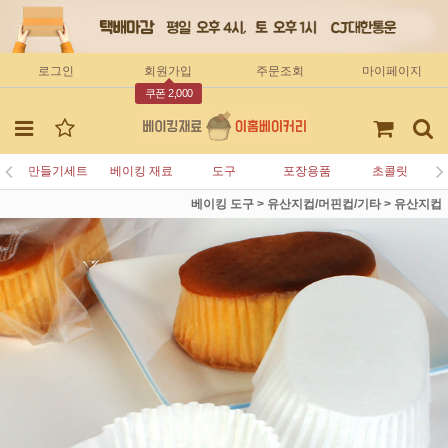
로그인
회원가입
주문조회
마이페이지
쿠폰 2,000
만들기세트
베이킹 재료
도구
포장용품
초콜릿
베이킹 도구
>
유산지컵/머핀컵/기타
>
유산지컵