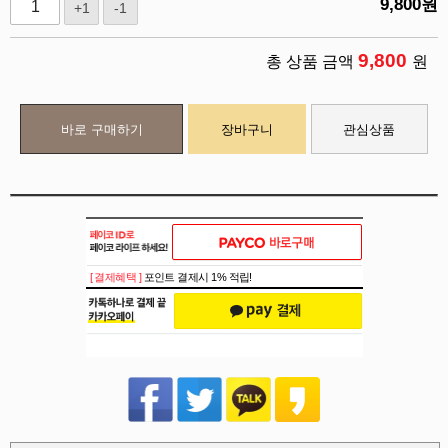
9,800
원
+1
-1
9,800
총 상품 금액
원
바로 구매하기
장바구니
관심상품
[ 결제혜택 ]
포인트 결제시 1% 적립!