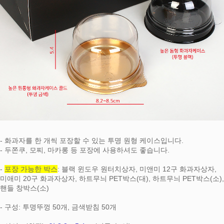
- 화과자를 한 개씩 포장할 수 있는 투명 원형 케이스입니다.
- 두쫀쿠, 모찌, 마카롱 등 포장에 사용하셔도 좋습니다.
-
포장 가능한 박스
: 블랙 윈도우 원터치상자, 미앤미 12구 화과자상자,
미애미 20구 화과자상자, 하트무늬 PET박스(대), 하트무늬 PET박스(소),
핸들 창박스(소)
페이코 라이
구매
- 구성: 투명뚜껑 50개, 금색받침 50개