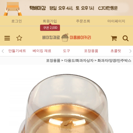
로그인
회원가입
주문조회
마이페이지
쿠폰 2,000
만들기세트
베이킹 재료
도구
포장용품
초콜릿
포장용품
>
다용도/화과자상자
>
화과자/양갱/만주박스