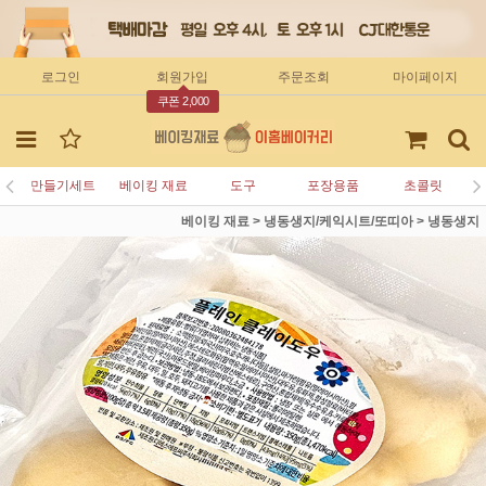
로그인
회원가입
주문조회
마이페이지
쿠폰 2,000
만들기세트
베이킹 재료
도구
포장용품
초콜릿
베이킹 재료
>
냉동생지/케익시트/또띠아
>
냉동생지