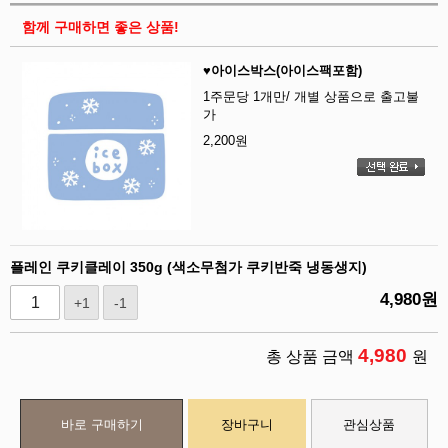
함께 구매하면 좋은 상품!
♥아이스박스(아이스팩포함)
1주문당 1개만/ 개별 상품으로 출고불
가
2,200
원
플레인 쿠키클레이 350g (색소무첨가 쿠키반죽 냉동생지)
4,980
원
+1
-1
4,980
총 상품 금액
원
바로 구매하기
장바구니
관심상품