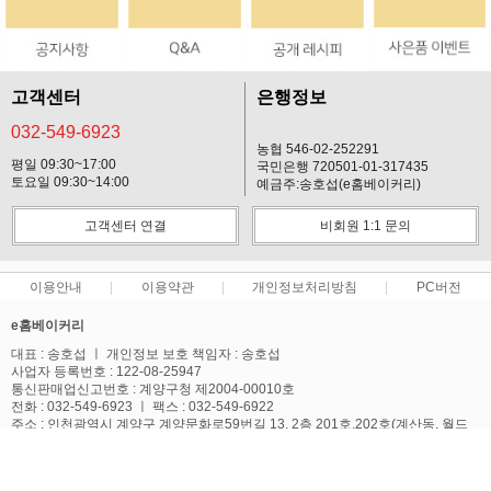
고객센터
은행정보
032-549-6923
농협 546-02-252291
평일 09:30~17:00
국민은행 720501-01-317435
토요일 09:30~14:00
예금주:송호섭(e홈베이커리)
고객센터 연결
비회원 1:1 문의
이용안내
이용약관
개인정보처리방침
PC버전
e홈베이커리
대표 : 송호섭 ㅣ 개인정보 보호 책임자 : 송호섭
사업자 등록번호 : 122-08-25947
통신판매업신고번호 : 계양구청 제2004-00010호
전화 : 032-549-6923 ㅣ 팩스 : 032-549-6922
주소 : 인천광역시 계양구 계양문화로59번길 13, 2층 201호,202호(계산동, 월드
텔)
사업자정보확인