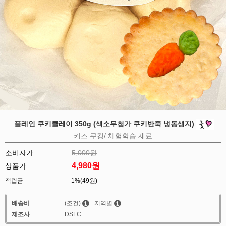
플레인 쿠키클레이 350g (색소무첨가 쿠키반죽 냉동생지)
키즈 쿠킹/ 체험학습 재료
소비자가
5,000원
4,980
원
상품가
적립금
1%(49원)
배송비
(조건)
지역별
제조사
DSFC