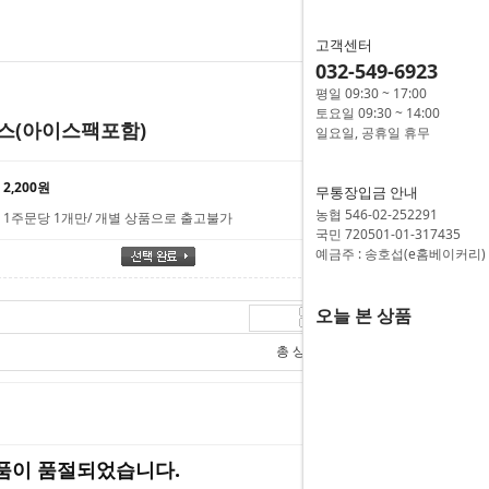
고객센터
032-549-6923
평일 09:30 ~ 17:00
토요일 09:30 ~ 14:00
스(아이스팩포함)
일요일, 공휴일 휴무
2,200원
무통장입금 안내
농협 546-02-252291
1주문당 1개만/ 개별 상품으로 출고불가
국민 720501-01-317435
예금주 : 송호섭(e홈베이커리)
오늘 본 상품
10,800
원
총 상품 금액
10,800
원
품이 품절되었습니다.