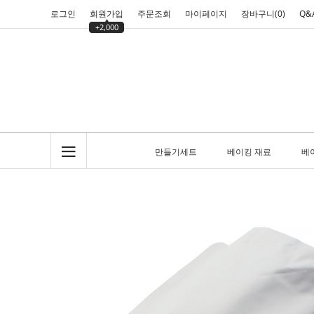
로그인
회원가입
주문조회
마이페이지
장바구니(
0
)
Q&
+2,000
만들기세트
베이킹 재료
베