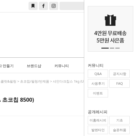
0
커뮤니티
자 만들기
브랜드샵
커뮤니티
Q&A
공지사항
초콜릿&필링
>
초코칩/필링/반제품
> 샤인다크칩스 1kg (UNIGRA 초코칩 8500)
사용후기
FAQ
이벤트
 초코칩 8500)
공개레시피
이홈레시피
기초
발렌타인
슬픈하품