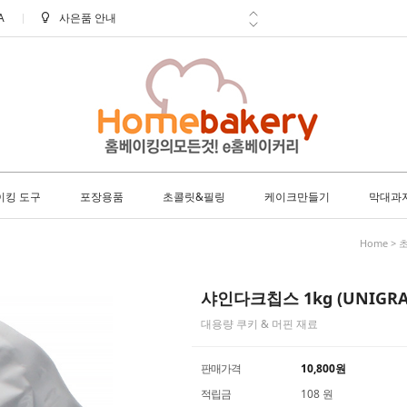
A
사은품 안내
신선한 배송 아이스박스 필수구매!
학교 ㆍ 공공기관 후불 주문 안내
방문 수령 안내
8월 택배 배송 안내
이킹 도구
포장용품
초콜릿&필링
케이크만들기
막대과
Home
>
샤인다크칩스 1kg (UNIGRA
대용량 쿠키 & 머핀 재료
판매가격
10,800
원
적립금
108 원