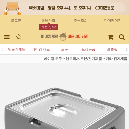
로그인
회원가입
주문조회
마이페이지
쿠폰 2,000
만들기세트
베이킹 재료
도구
포장용품
초콜릿
베이킹 도구
>
핸드믹서/오븐/전기제품
>
기타 전기제품