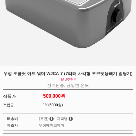
우정 초콜릿 아트 워머 WJCA-7 (7리터 사각형 초코렛용해기 멜팅기)
전기인증, 균일한 온도
500,000
원
상품가
적립금
1%(5000원)
배송비
(조건)
지역별
제조사
우정베이크웨어