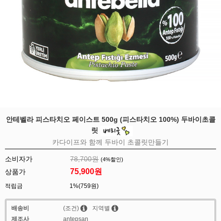
안테벨라 피스타치오 페이스트 500g (피스타치오 100%) 두바이초콜
릿
카다이프와 함께 두바이 초콜릿만들기
소비자가
78,700원
(
4
%할인)
75,900
원
상품가
적립금
1%(759원)
배송비
(조건)
지역별
제조사
antepsan