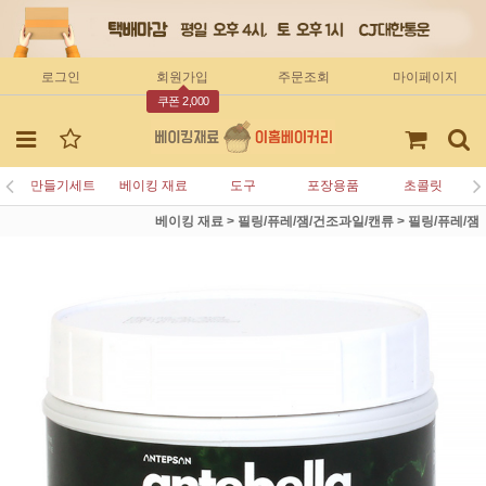
로그인
회원가입
주문조회
마이페이지
쿠폰 2,000
만들기세트
베이킹 재료
도구
포장용품
초콜릿
베이킹 재료
>
필링/퓨레/잼/건조과일/캔류
>
필링/퓨레/잼