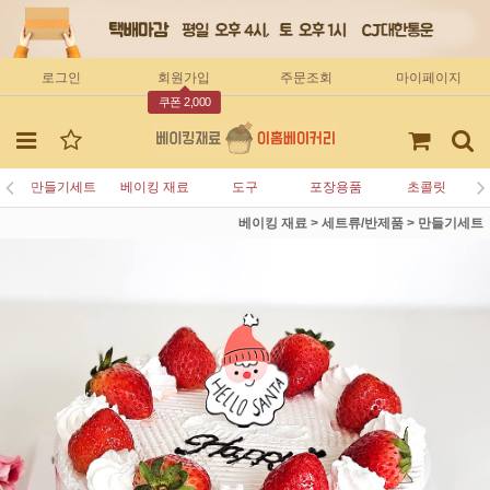
로그인
회원가입
주문조회
마이페이지
쿠폰 2,000
만들기세트
베이킹 재료
도구
포장용품
초콜릿
베이킹 재료
>
세트류/반제품
>
만들기세트