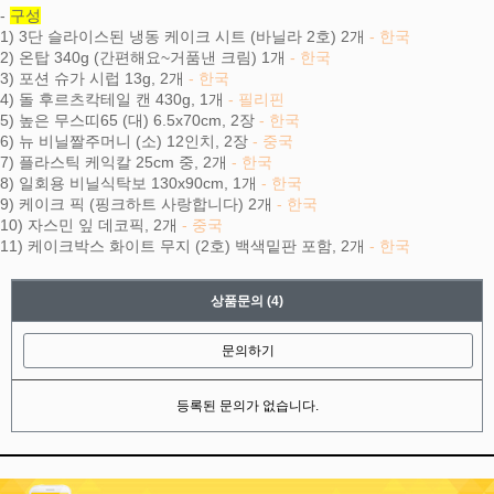
-
구성
1) 3단 슬라이스된 냉동 케이크 시트 (바닐라 2호) 2개
- 한국
2) 온탑 340g (간편해요~거품낸 크림) 1개
- 한국
3) 포션 슈가 시럽 13g, 2개
- 한국
4) 돌 후르츠칵테일 캔 430g, 1개
- 필리핀
5) 높은 무스띠65 (대) 6.5x70cm, 2장
- 한국
6) 뉴 비닐짤주머니 (소) 12인치, 2장
- 중국
7) 플라스틱 케익칼 25cm 중, 2개
- 한국
8) 일회용 비닐식탁보 130x90cm, 1개
- 한국
9) 케이크 픽 (핑크하트 사랑합니다) 2개
- 한국
10) 자스민 잎 데코픽, 2개
- 중국
11) 케이크박스 화이트 무지 (2호) 백색밑판 포함, 2개
- 한국
상품문의
(4)
문의하기
등록된 문의가 없습니다.