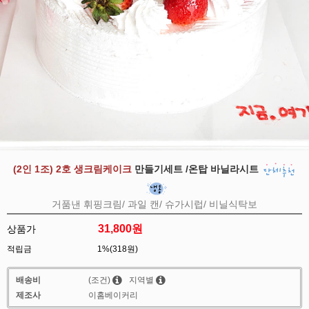
(2인 1조) 2호 생크림케이크
만들기세트 /온탑 바닐라시트
거품낸 휘핑크림/ 과일 캔/ 슈가시럽/ 비닐식탁보
31,800
원
상품가
적립금
1%(318원)
배송비
(조건)
지역별
제조사
이홈베이커리