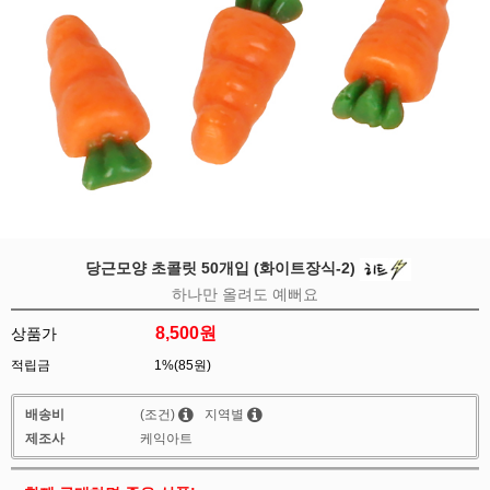
당근모양 초콜릿 50개입 (화이트장식-2)
하나만 올려도 예뻐요
8,500
원
상품가
적립금
1%(85원)
배송비
(조건)
지역별
제조사
케익아트