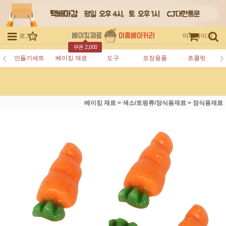
로그인
회원가입
주문조회
마이페이지
쿠폰 2,000
만들기세트
베이킹 재료
도구
포장용품
초콜릿
베이킹 재료
>
색소/토핑류/장식용재료
>
장식용재료