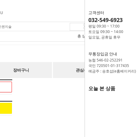
고객센터
AU
032-549-6923
평일 09:30 ~ 17:00
 오렌지술
46,100
원
토요일 09:30 ~ 14:00
총 상품 금액
46,100
원
일요일, 공휴일 휴무
무통장입금 안내
농협 546-02-252291
국민 720501-01-317435
장바구니
관심상품
예금주 : 송호섭(e홈베이커리)
오늘 본 상품