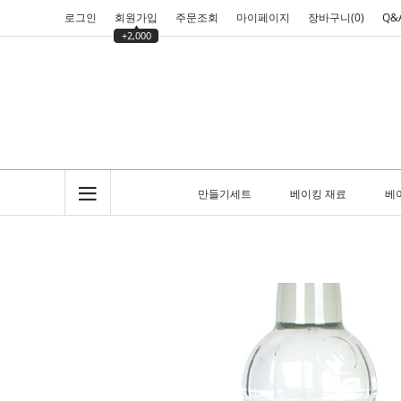
로그인
회원가입
주문조회
마이페이지
장바구니(
0
)
Q&
+2,000
만들기세트
베이킹 재료
베