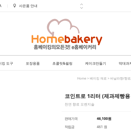
A
신선한 배송 아이스박스 필수구매!
학교 ㆍ 공공기관 후불 주문 안내
방문 수령 안내
8월 택배 배송 안내
이킹 도구
포장용품
초콜릿&필링
케이크만들기
막대과
Home
>
베이킹 재료
>
바닐라향/향료
코인트로 1리터 (제과제빵용
천연 향료 오렌지술
판매가격
46,100
원
적립금
461 원