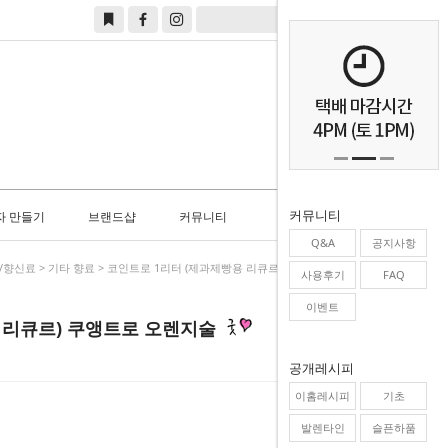
0
커뮤니티
자 만들기
브랜드샵
커뮤니티
Q&A
공지사항
/향신료
>
기타 향료
> 코인트로 1리터 (제과제빵용 리큐르) 쿠앵트로 오렌지술
사용후기
FAQ
이벤트
 리큐르) 쿠앵트로 오렌지술
공개레시피
이홈레시피
기초
발렌타인
슬픈하품