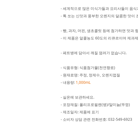
- 세계적으로 많은 미식가들과 요리사들이 음식
- 톡 쏘는 신맛과 풍부한 오렌지의 달콤한 맛이 
- 빵, 과자, 머핀, 생초콜릿 등에 첨가하면 맛
- 이 제품은 알콜농도 60도의 리큐르이며 제
- 페트병에 담아서 깨질 염려가 없습니다.
- 식품유형: 식품첨가물(천연향료)
- 원재료명: 주정, 정제수, 오렌지껍질
- 내용량:
1,000mL
- 실온에 보관하세요.
- 포장재질: 폴리프로필렌(병)/알미늄(뚜껑)
- 제조일자: 제품에 표기
- 소비자 상담 관련 전화번호: 032-549-6923