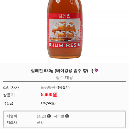
럼레진 680g (베이킹용 럼주 향)
럼주 대용
소비자가
5,800원
(
3
%할인)
5,600
원
상품가
적립금
1%(56원)
배송비
(조건)
지역별
제조사
선인