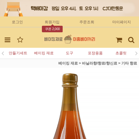
로그인
회원가입
주문조회
마이페이지
쿠폰 2,000
만들기세트
베이킹 재료
도구
포장용품
초콜릿
베이킹 재료
>
바닐라향/향료/향신료
>
기타 향료